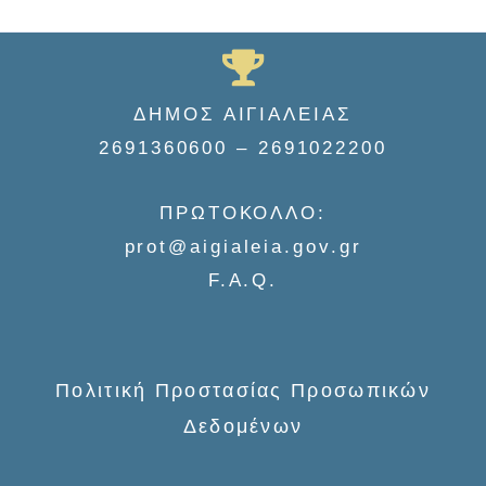
e
a
r
c
ΔΗΜΟΣ ΑΙΓΙΑΛΕΙΑΣ
h
2691360600 – 2691022200
f
o
ΠΡΩΤΟΚΟΛΛΟ:
r
prot@aigialeia.gov.gr
:
F.A.Q.
Πολιτική Προστασίας Προσωπικών
Δεδομένων