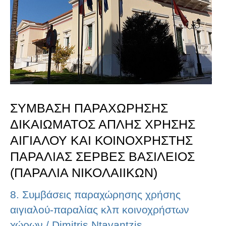
ΧΡΗΣΗΣ
ΑΙΓΙΑΛΟΥ
ΚΑΙ
ΚΟΙΝΟΧΡΗΣΤΗΣ
ΠΑΡΑΛΙΑΣ
ΣΥΜΒΑΣΗ ΠΑΡΑΧΩΡΗΣΗΣ
ΣΕΡΒΕΣ
ΔΙΚΑΙΩΜΑΤΟΣ ΑΠΛΗΣ ΧΡΗΣΗΣ
ΒΑΣΙΛΕΙΟΣ
ΑΙΓΙΑΛΟΥ ΚΑΙ ΚΟΙΝΟΧΡΗΣΤΗΣ
(ΠΑΡΑΛΙΑ
ΠΑΡΑΛΙΑΣ ΣΕΡΒΕΣ ΒΑΣΙΛΕΙΟΣ
(ΠΑΡΑΛΙΑ ΝΙΚΟΛΑΙΙΚΩΝ)
ΝΙΚΟΛΑΙΙΚΩΝ)
8. Συμβάσεις παραχώρησης χρήσης
αιγιαλού-παραλίας κλπ κοινοχρήστων
χώρων
/
Dimitris Ntavantzis