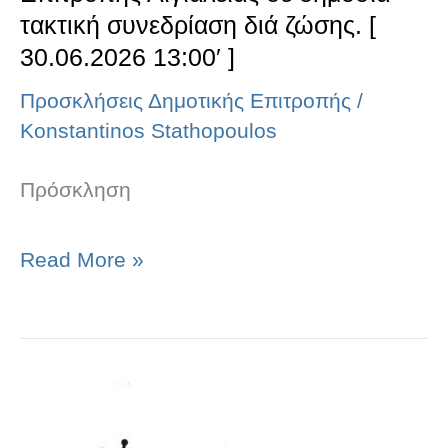
ζώσης.
τακτική συνεδρίαση διά ζώσης. [
[
30.06.2026 13:00′ ]
30.06.2026
Προσκλήσεις Δημοτικής Επιτροπής
/
13:00′
Konstantinos Stathopoulos
]
Πρόσκληση
Read More »
Πρόσκληση
της