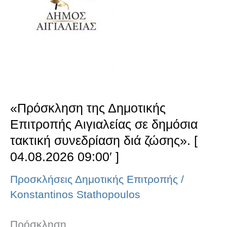
Επιτροπής
Αιγιαλείας
σε
δημόσια
τακτική
συνεδρίαση
«Πρόσκληση της Δημοτικής
διά
Επιτροπής Αιγιαλείας σε δημόσια
ζώσης».
τακτική συνεδρίαση διά ζώσης». [
[
04.08.2026 09:00′ ]
04.08.2026
Προσκλήσεις Δημοτικής Επιτροπής
/
09:00′
Konstantinos Stathopoulos
]
Πρόσκληση