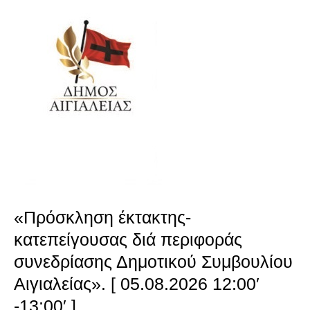
έκτακτης-
κατεπείγουσας
διά
περιφοράς
συνεδρίασης
Δημοτικού
Συμβουλίου
Αιγιαλείας».
«Πρόσκληση έκτακτης-
[
κατεπείγουσας διά περιφοράς
05.08.2026
συνεδρίασης Δημοτικού Συμβουλίου
12:00′
Αιγιαλείας». [ 05.08.2026 12:00′
-13:00′ ]
-13:00′