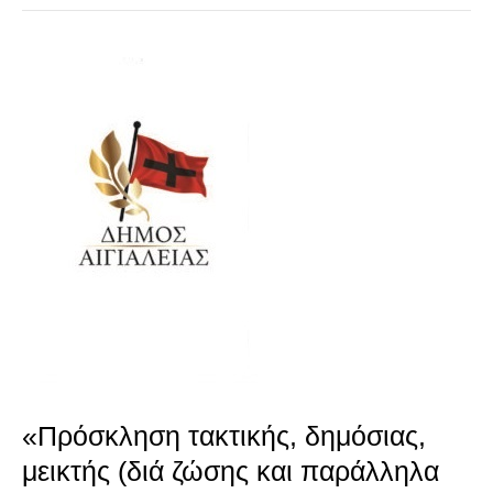
«Πρόσκληση
τακτικής,
δημόσιας,
μεικτής
(διά
ζώσης
και
παράλληλα
με
«Πρόσκληση τακτικής, δημόσιας,
τηλεδιάσκεψη)
μεικτής (διά ζώσης και παράλληλα