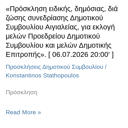
Αιγιαλείας,
«Πρόσκληση ειδικής, δημόσιας, διά
για
ζώσης συνεδρίασης Δημοτικού
εκλογή
Συμβουλίου Αιγιαλείας, για εκλογή
μελών
μελών Προεδρείου Δημοτικού
Συμβουλίου και μελών Δημοτικής
Προεδρείου
Επιτροπής». [ 06.07.2026 20:00′ ]
Δημοτικού
Προσκλήσεις Δημοτικού Συμβουλίου
/
Συμβουλίου
Konstantinos Stathopoulos
και
μελών
Πρόσκληση
Δημοτικής
Επιτροπής».
Read More »
[