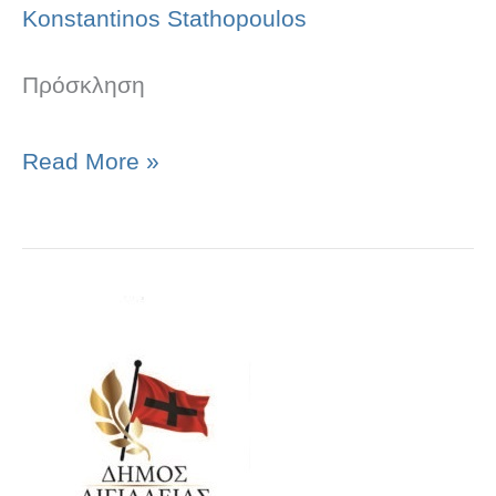
13:00′
Konstantinos Stathopoulos
]
Πρόσκληση
Read More »
Πρόσκληση
για
Τακτική
Συνεδρίαση
Συμβουλίου