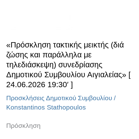
και
παράλληλα
με
τηλεδιάσκεψη)
«Πρόσκληση τακτικής μεικτής (διά
συνεδρίασης
ζώσης και παράλληλα με
Δημοτικού
τηλεδιάσκεψη) συνεδρίασης
Συμβουλίου
Δημοτικού Συμβουλίου Αιγιαλείας» [
24.06.2026 19:30′ ]
Αιγιαλείας»
[
Προσκλήσεις Δημοτικού Συμβουλίου
/
Konstantinos Stathopoulos
24.06.2026
19:30′
Πρόσκληση
]