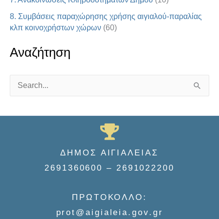
8. Συμβάσεις παραχώρησης χρήσης αιγιαλού-παραλίας
κλπ κοινοχρήστων χώρων
(60)
Αναζήτηση
S
e
a
r
c
ΔΗΜΟΣ ΑΙΓΙΑΛΕΙΑΣ
h
2691360600 – 2691022200
f
o
ΠΡΩΤΟΚΟΛΛΟ:
r
prot@aigialeia.gov.gr