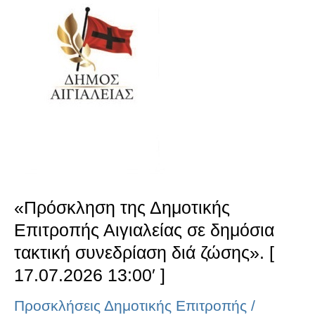
της
Δημοτικής
Επιτροπής
Αιγιαλείας
σε
δημόσια
τακτική
συνεδρίαση
«Πρόσκληση της Δημοτικής
διά
Επιτροπής Αιγιαλείας σε δημόσια
ζώσης».
τακτική συνεδρίαση διά ζώσης». [
[
17.07.2026 13:00′ ]
17.07.2026
Προσκλήσεις Δημοτικής Επιτροπής
/