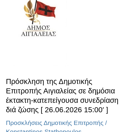
Δημοτικής
Επιτροπής
Αιγιαλείας
σε
δημόσια
έκτακτη-
κατεπείγουσα
Πρόσκληση της Δημοτικής
συνεδρίαση
Επιτροπής Αιγιαλείας σε δημόσια
διά
έκτακτη-κατεπείγουσα συνεδρίαση
ζώσης
διά ζώσης [ 26.06.2026 15:00′ ]
[
Προσκλήσεις Δημοτικής Επιτροπής
/
26.06.2026
Konstantinos Stathopoulos