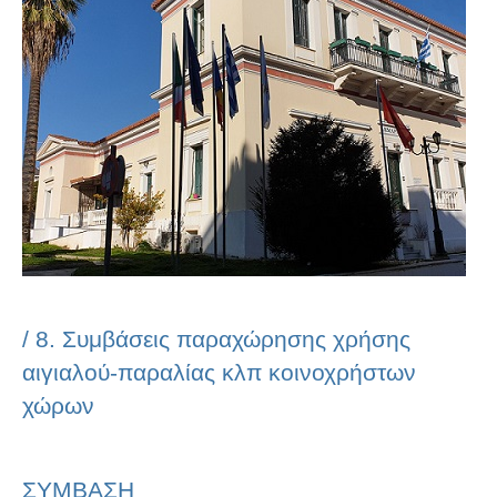
/
8. Συμβάσεις παραχώρησης χρήσης
αιγιαλού-παραλίας κλπ κοινοχρήστων
χώρων
ΣΥΜΒΑΣΗ