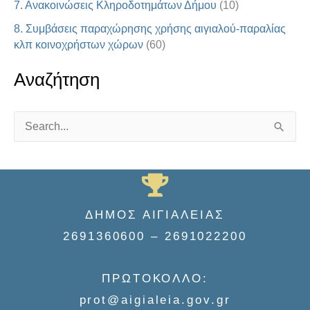
7. Ανακοινώσεις Κληροδοτημάτων Δήμου
(10)
8. Συμβάσεις παραχώρησης χρήσης αιγιαλού-παραλίας
κλπ κοινοχρήστων χώρων
(60)
Αναζήτηση
S
e
a
r
ΔΗΜΟΣ ΑΙΓΙΑΛΕΙΑΣ
c
2691360600 – 2691022200
h
f
ΠΡΩΤΟΚΟΛΛΟ:
o
prot@aigialeia.gov.gr
r