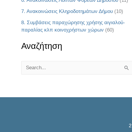
6. Ανακοινώσεις Λοιπών Φορέων Δημοσίου
(11)
7. Ανακοινώσεις Κληροδοτημάτων Δήμου
(10)
8. Συμβάσεις παραχώρησης χρήσης αιγιαλού-
παραλίας κλπ κοινοχρήστων χώρων
(60)
Αναζήτηση
S
e
a
r
c
h
f