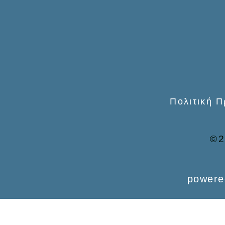
o
r
:
Πολιτική 
©2
powere