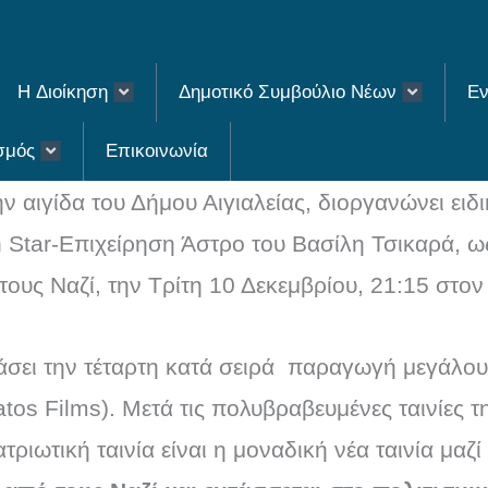
H Διοίκηση
Δημοτικό Συμβούλιο Νέων
Εν
σμός
Επικοινωνία
ν αιγίδα του Δήμου Αιγιαλείας, διοργανώνει ε
 Star-Επιχείρηση Άστρο του Βασίλη Τσικαρά, ως
ους Ναζί, την Τρίτη 10 Δεκεμβρίου, 21:15 στ
άσει την τέταρτη κατά σειρά παραγωγή μεγάλο
tos Films). Mετά τις πολυβραβευμένες ταινίες 
ιωτική ταινία είναι η μοναδική νέα ταινία μαζί