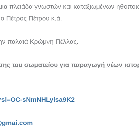
μια πλειάδα γνωστών και καταξιωμένων ηθοπο
ο Πέτρος Πέτρου κ.ά.
 την παλαιά Κρώμνη Πέλλας.
ης του σωματείου για παραγωγή νέων ιστορ
BI?si=OC-sNmNHLyisa9K2
g@gmai.com