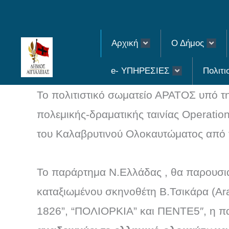
Skip
to
Αρχική
Ο Δήμος
content
e- ΥΠΗΡΕΣΙΕΣ
Πολιτι
Το πολιτιστικό σωματείο ΑΡΑΤΟΣ υπό τη
πολεμικής-δραματικής ταινίας Operation
του Καλαβρυτινού Ολοκαυτώματος από τ
Το παράρτημα Ν.Ελλάδας , θα παρουσι
καταξιωμένου σκηνοθέτη Β.Τσικάρα (Αra
1826”, “ΠΟΛΙΟΡΚΙΑ” και ΠΕΝΤΕ5″, η πατρ