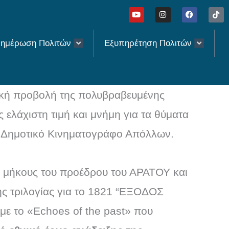
Y
I
F
T
o
n
a
i
u
s
c
k
t
t
e
t
u
a
b
o
ημέρωση Πολιτών
Εξυπηρέτηση Πολιτών
b
g
o
k
e
r
o
a
k
m
ιδική προβολή της πολυβραβευμένης
 ελάχιστη τιμή και μνήμη για τα θύματα
ον Δημοτικό Κινηματογράφο Απόλλων.
υ μήκους του προέδρου του ΑΡΑΤΟΥ και
της τριλογίας για το 1821 “ΕΞΟΔΟΣ
 με το «Echoes of the past» που