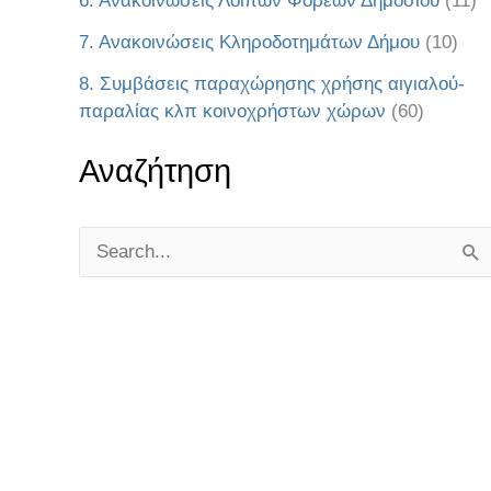
6. Ανακοινώσεις Λοιπών Φορέων Δημοσίου
(11)
7. Ανακοινώσεις Κληροδοτημάτων Δήμου
(10)
8. Συμβάσεις παραχώρησης χρήσης αιγιαλού-
παραλίας κλπ κοινοχρήστων χώρων
(60)
Αναζήτηση
S
e
a
r
c
h
f