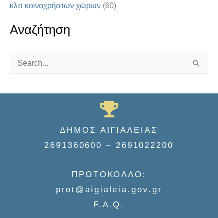
κλπ κοινοχρήστων χώρων
(60)
Αναζήτηση
S
e
a
r
c
ΔΗΜΟΣ ΑΙΓΙΑΛΕΙΑΣ
h
2691360600 – 2691022200
f
o
ΠΡΩΤΟΚΟΛΛΟ:
r
prot@aigialeia.gov.gr
:
F.A.Q.