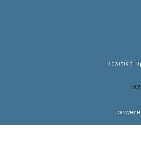
o
r
:
Πολιτική 
©2
powere