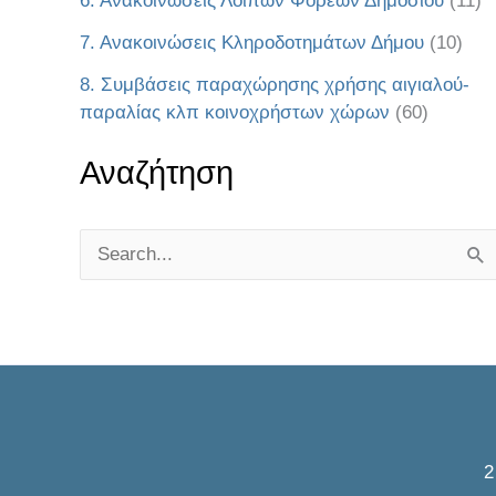
6. Ανακοινώσεις Λοιπών Φορέων Δημοσίου
(11)
7. Ανακοινώσεις Κληροδοτημάτων Δήμου
(10)
8. Συμβάσεις παραχώρησης χρήσης αιγιαλού-
παραλίας κλπ κοινοχρήστων χώρων
(60)
Αναζήτηση
S
e
a
r
c
h
f