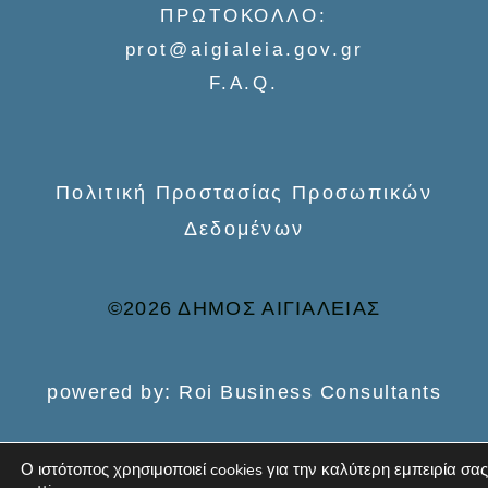
ΠΡΩΤΟΚΟΛΛΟ:
o
prot@aigialeia.gov.gr
r
F.A.Q.
:
Πολιτική Προστασίας Προσωπικών
Δεδομένων
©2026 ΔΗΜΟΣ ΑΙΓΙΑΛΕΙΑΣ
powered by: Roi Business Consultants
Ο ιστότοπος χρησιμοποιεί cookies για την καλύτερη εμπειρία σας