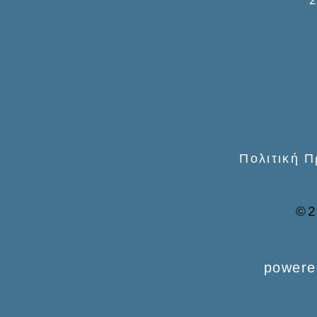
f
o
r
:
Πολιτική 
©2
powere