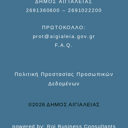
ΔΗΜΟΣ ΑΙΓΙΑΛΕΙΑΣ
c
2691360600 – 2691022200
h
f
ΠΡΩΤΟΚΟΛΛΟ:
o
prot@aigialeia.gov.gr
r
F.A.Q.
:
Πολιτική Προστασίας Προσωπικών
Δεδομένων
©2026 ΔΗΜΟΣ ΑΙΓΙΑΛΕΙΑΣ
powered by: Roi Business Consultants