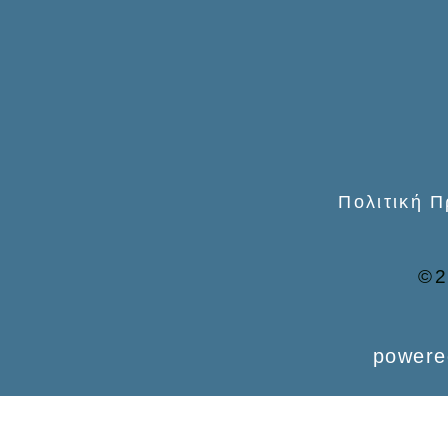
o
r
:
Πολιτική 
©2
powere