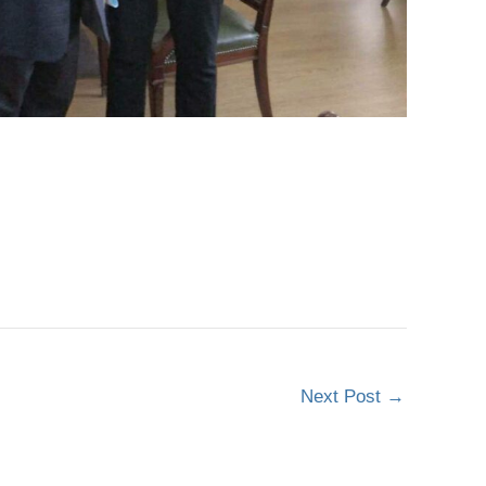
Next Post
→