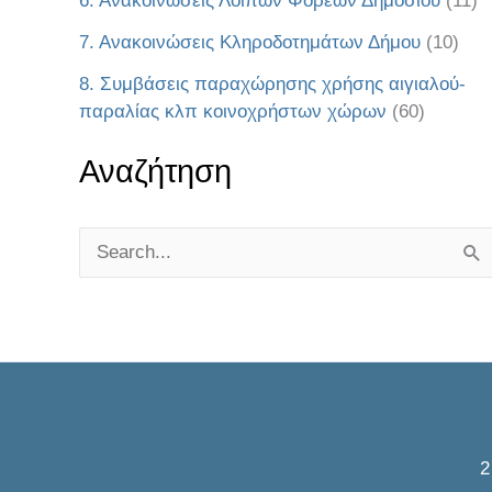
6. Ανακοινώσεις Λοιπών Φορέων Δημοσίου
(11)
7. Ανακοινώσεις Κληροδοτημάτων Δήμου
(10)
8. Συμβάσεις παραχώρησης χρήσης αιγιαλού-
παραλίας κλπ κοινοχρήστων χώρων
(60)
Αναζήτηση
S
e
a
r
c
h
f