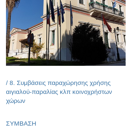
/
8. Συμβάσεις παραχώρησης χρήσης
αιγιαλού-παραλίας κλπ κοινοχρήστων
χώρων
ΣΥΜΒΑΣΗ