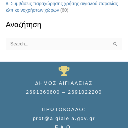
8. Συμβάσεις παραχώρησης χρήσης αιγιαλού-παραλίας
κλπ κοινοχρήστων χώρων
(60)
Αναζήτηση
S
e
a
r
c
ΔΗΜΟΣ ΑΙΓΙΑΛΕΙΑΣ
h
2691360600 – 2691022200
f
o
ΠΡΩΤΟΚΟΛΛΟ:
r
prot@aigialeia.gov.gr
:
F.A.Q.