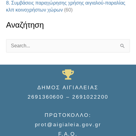
8. Συμβάσεις παραχώρησης χρήσης αιγιαλού-παραλίας
κλπ κοινοχρήστων χώρων
(60)
Αναζήτηση
S
e
a
r
c
ΔΗΜΟΣ ΑΙΓΙΑΛΕΙΑΣ
h
2691360600 – 2691022200
f
o
ΠΡΩΤΟΚΟΛΛΟ:
r
prot@aigialeia.gov.gr
:
F.A.Q.