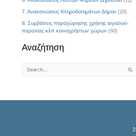
6. Ανακοινώσεις Λοιπών Φορέων Δημοσίου
(11)
7. Ανακοινώσεις Κληροδοτημάτων Δήμου
(10)
8. Συμβάσεις παραχώρησης χρήσης αιγιαλού-
παραλίας κλπ κοινοχρήστων χώρων
(60)
Αναζήτηση
S
e
a
r
c
h
f