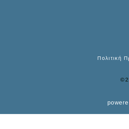
o
r
:
Πολιτική 
©2
powere