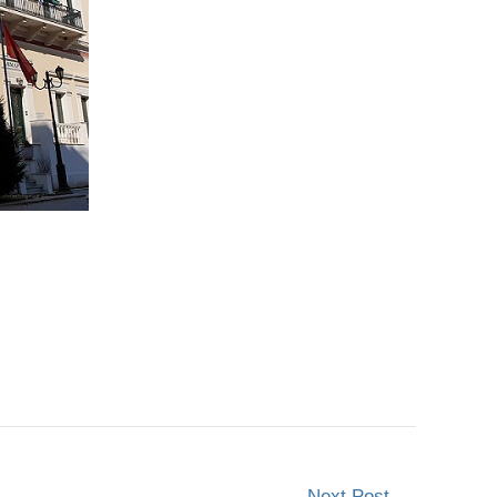
Next Post
→