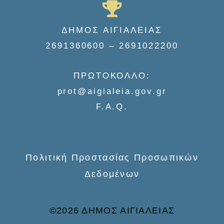
a
r
ΔΗΜΟΣ ΑΙΓΙΑΛΕΙΑΣ
c
2691360600 – 2691022200
h
f
ΠΡΩΤΟΚΟΛΛΟ:
o
prot@aigialeia.gov.gr
r
F.A.Q.
:
Πολιτική Προστασίας Προσωπικών
Δεδομένων
©2026 ΔΗΜΟΣ ΑΙΓΙΑΛΕΙΑΣ