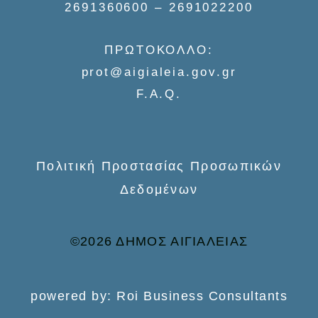
2691360600 – 2691022200
h
f
ΠΡΩΤΟΚΟΛΛΟ:
o
prot@aigialeia.gov.gr
r
F.A.Q.
:
Πολιτική Προστασίας Προσωπικών
Δεδομένων
©2026 ΔΗΜΟΣ ΑΙΓΙΑΛΕΙΑΣ
powered by: Roi Business Consultants