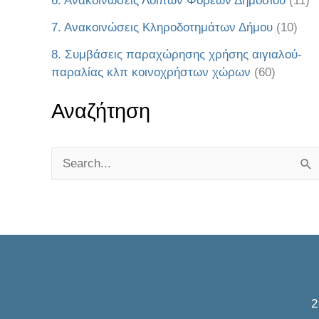
6. Ανακοινώσεις Λοιπών Φορέων Δημοσίου
(11)
7. Ανακοινώσεις Κληροδοτημάτων Δήμου
(10)
8. Συμβάσεις παραχώρησης χρήσης αιγιαλού-
παραλίας κλπ κοινοχρήστων χώρων
(60)
Αναζήτηση
S
e
a
r
c
h
f