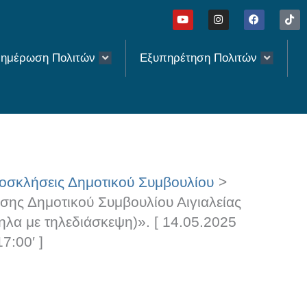
Y
I
F
T
o
n
a
i
u
s
c
k
t
t
e
t
u
a
b
o
ημέρωση Πολιτών
Εξυπηρέτηση Πολιτών
b
g
o
k
e
r
o
a
k
m
οσκλήσεις Δημοτικού Συμβουλίου
σης Δημοτικού Συμβουλίου Αιγιαλείας
ηλα με τηλεδιάσκεψη)». [ 14.05.2025
17:00′ ]