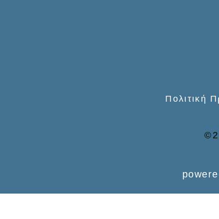
o
r
:
Πολιτική 
©2
powere