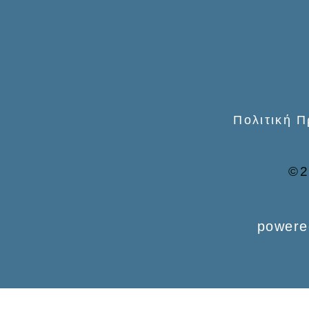
r
:
Πολιτική 
©2
powere