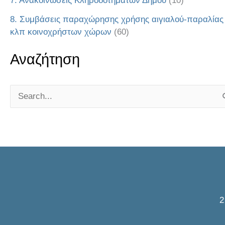
7. Ανακοινώσεις Κληροδοτημάτων Δήμου
(10)
8. Συμβάσεις παραχώρησης χρήσης αιγιαλού-παραλίας
κλπ κοινοχρήστων χώρων
(60)
Αναζήτηση
S
e
a
r
c
h
f
o