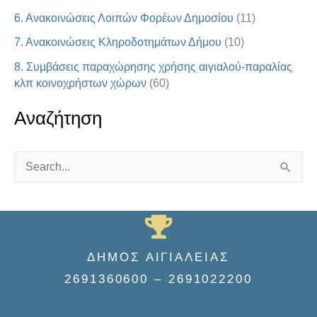
6. Ανακοινώσεις Λοιπών Φορέων Δημοσίου
(11)
7. Ανακοινώσεις Κληροδοτημάτων Δήμου
(10)
8. Συμβάσεις παραχώρησης χρήσης αιγιαλού-παραλίας
κλπ κοινοχρήστων χώρων
(60)
Αναζήτηση
S
e
a
r
ΔΗΜΟΣ ΑΙΓΙΑΛΕΙΑΣ
c
2691360600 – 2691022200
h
f