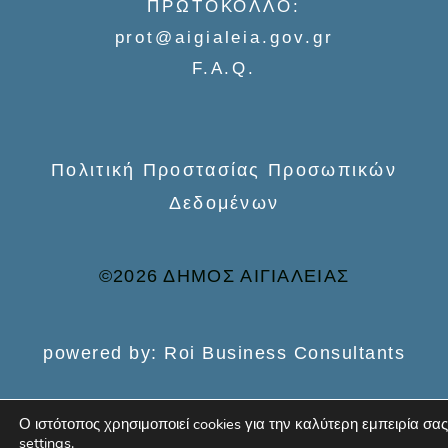
ΠΡΩΤΟΚΟΛΛΟ:
o
prot@aigialeia.gov.gr
r
F.A.Q.
:
Πολιτική Προστασίας Προσωπικών
Δεδομένων
©2026 ΔΗΜΟΣ ΑΙΓΙΑΛΕΙΑΣ
powered by: Roi Business Consultants
Ο ιστότοπος χρησιμοποιεί cookies για την καλύτερη εμπειρία σας
settings
.