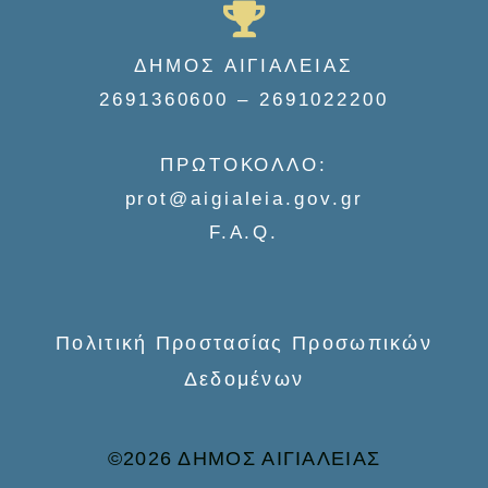
a
r
ΔΗΜΟΣ ΑΙΓΙΑΛΕΙΑΣ
c
2691360600 – 2691022200
h
f
ΠΡΩΤΟΚΟΛΛΟ:
o
prot@aigialeia.gov.gr
r
F.A.Q.
:
Πολιτική Προστασίας Προσωπικών
Δεδομένων
©2026 ΔΗΜΟΣ ΑΙΓΙΑΛΕΙΑΣ