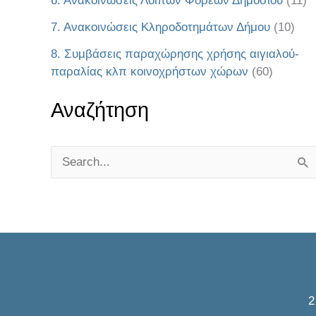
6. Ανακοινώσεις Λοιπών Φορέων Δημοσίου
(11)
7. Ανακοινώσεις Κληροδοτημάτων Δήμου
(10)
8. Συμβάσεις παραχώρησης χρήσης αιγιαλού-
παραλίας κλπ κοινοχρήστων χώρων
(60)
Αναζήτηση
S
e
a
r
c
h
f