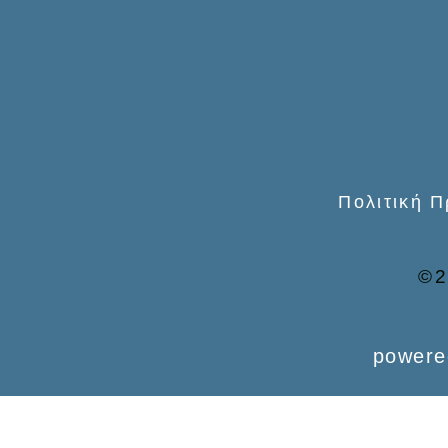
o
r
:
Πολιτική 
©2
powere