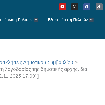
Y
I
F
T
o
n
a
i
u
s
c
k
t
t
e
t
u
a
b
o
ημέρωση Πολιτών
Εξυπηρέτηση Πολιτών
b
g
o
k
e
r
o
a
k
m
οσκλήσεις Δημοτικού Συμβουλίου
η λογοδοσίας της δημοτικής αρχής, διά
2.11.2025 17:00′ ]