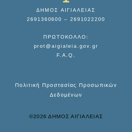
r
ΔΗΜΟΣ ΑΙΓΙΑΛΕΙΑΣ
c
2691360600 – 2691022200
h
f
ΠΡΩΤΟΚΟΛΛΟ:
o
prot@aigialeia.gov.gr
r
F.A.Q.
:
Πολιτική Προστασίας Προσωπικών
Δεδομένων
©2026 ΔΗΜΟΣ ΑΙΓΙΑΛΕΙΑΣ