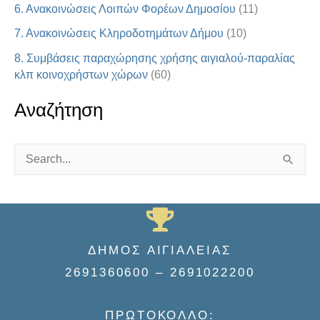
6. Ανακοινώσεις Λοιπών Φορέων Δημοσίου
(11)
7. Ανακοινώσεις Κληροδοτημάτων Δήμου
(10)
8. Συμβάσεις παραχώρησης χρήσης αιγιαλού-παραλίας
κλπ κοινοχρήστων χώρων
(60)
Αναζήτηση
S
e
a
r
ΔΗΜΟΣ ΑΙΓΙΑΛΕΙΑΣ
c
2691360600 – 2691022200
h
f
ΠΡΩΤΟΚΟΛΛΟ:
o