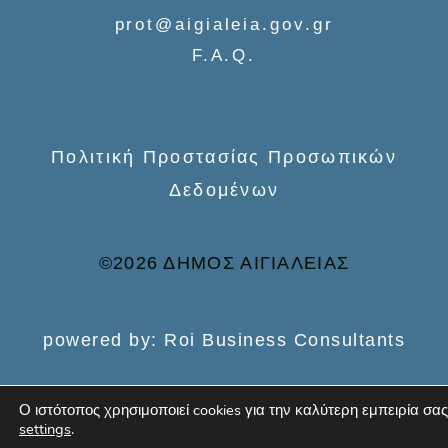
prot@aigialeia.gov.gr
r
F.A.Q.
:
Πολιτική Προστασίας Προσωπικών
Δεδομένων
©2026 ΔΗΜΟΣ ΑΙΓΙΑΛΕΙΑΣ
powered by: Roi Business Consultants
Ο ιστότοπος χρησιμοποιεί cookies για την καλύτερη εμπειρία σας
settings
.