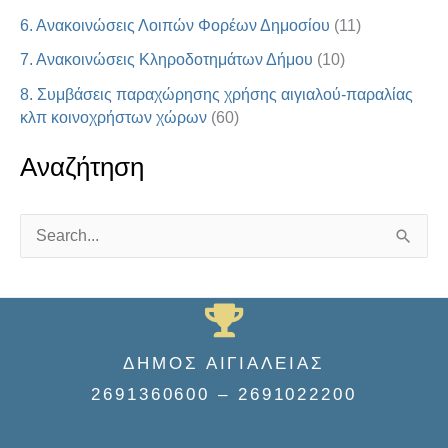
6. Ανακοινώσεις Λοιπών Φορέων Δημοσίου
(11)
7. Ανακοινώσεις Κληροδοτημάτων Δήμου
(10)
8. Συμβάσεις παραχώρησης χρήσης αιγιαλού-παραλίας
κλπ κοινοχρήστων χώρων
(60)
Αναζήτηση
S
e
a
r
ΔΗΜΟΣ ΑΙΓΙΑΛΕΙΑΣ
c
2691360600 – 2691022200
h
f