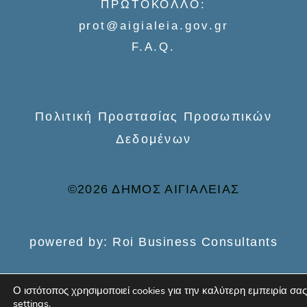
ΠΡΩΤΟΚΟΛΛΟ:
o
prot@aigialeia.gov.gr
r
F.A.Q.
:
Πολιτική Προστασίας Προσωπικών
Δεδομένων
©2026 ΔΗΜΟΣ ΑΙΓΙΑΛΕΙΑΣ
powered by: Roi Business Consultants
Ο ιστότοπος χρησιμοποιεί cookies για την καλύτερη εμπειρία σας
settings
.