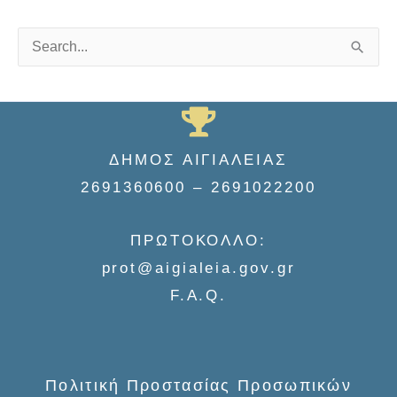
S
e
a
r
ΔΗΜΟΣ ΑΙΓΙΑΛΕΙΑΣ
c
2691360600 – 2691022200
h
f
ΠΡΩΤΟΚΟΛΛΟ:
o
prot@aigialeia.gov.gr
r
F.A.Q.
:
Πολιτική Προστασίας Προσωπικών