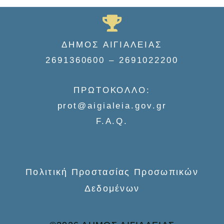
a
r
c
ΔΗΜΟΣ ΑΙΓΙΑΛΕΙΑΣ
h
2691360600 – 2691022200
f
o
ΠΡΩΤΟΚΟΛΛΟ:
r
prot@aigialeia.gov.gr
:
F.A.Q.
Πολιτική Προστασίας Προσωπικών
Δεδομένων