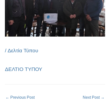
/
Δελτία Τύπου
ΔΕΛΤΙΟ ΤΥΠΟΥ
←
Previous Post
Next Post
→