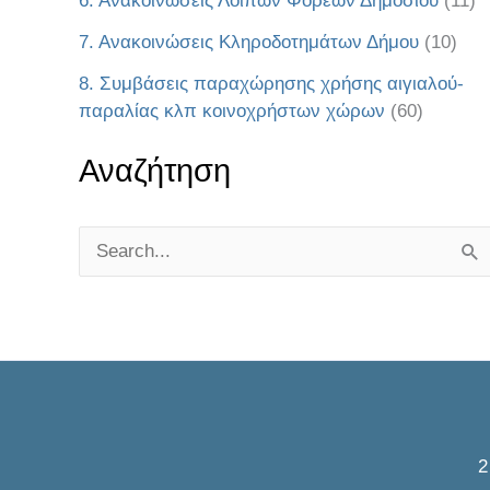
6. Ανακοινώσεις Λοιπών Φορέων Δημοσίου
(11)
7. Ανακοινώσεις Κληροδοτημάτων Δήμου
(10)
8. Συμβάσεις παραχώρησης χρήσης αιγιαλού-
παραλίας κλπ κοινοχρήστων χώρων
(60)
Αναζήτηση
S
e
a
r
c
h
f