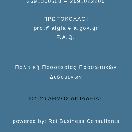
2691360600 – 2691022200
h
f
ΠΡΩΤΟΚΟΛΛΟ:
o
prot@aigialeia.gov.gr
r
F.A.Q.
:
Πολιτική Προστασίας Προσωπικών
Δεδομένων
©2026 ΔΗΜΟΣ ΑΙΓΙΑΛΕΙΑΣ
powered by: Roi Business Consultants