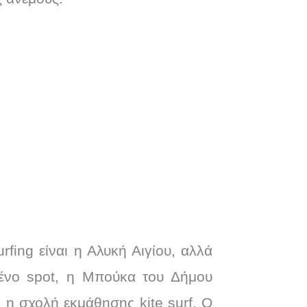
urfing είναι η Αλυκή Αιγίου, αλλά
ένο spot, η Μπούκα του Δήμου
 η σχολή εκμάθησης kite surf. Ο