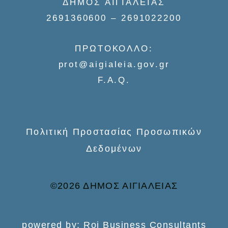
ΔΗΜΟΣ ΑΙΓΙΑΛΕΙΑΣ
c
2691360600 – 2691022200
h
f
ΠΡΩΤΟΚΟΛΛΟ:
o
prot@aigialeia.gov.gr
r
F.A.Q.
:
Πολιτική Προστασίας Προσωπικών
Δεδομένων
©2026 ΔΗΜΟΣ ΑΙΓΙΑΛΕΙΑΣ
powered by: Roi Business Consultants