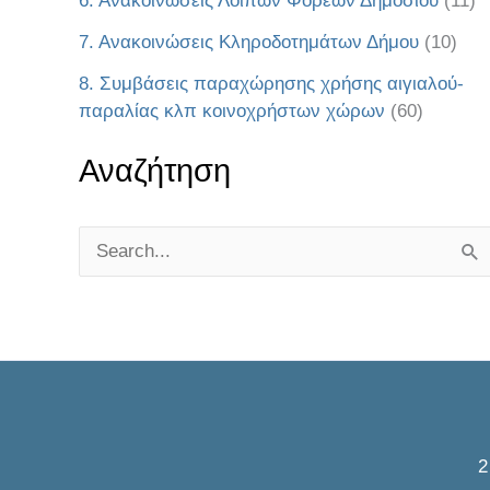
6. Ανακοινώσεις Λοιπών Φορέων Δημοσίου
(11)
7. Ανακοινώσεις Κληροδοτημάτων Δήμου
(10)
8. Συμβάσεις παραχώρησης χρήσης αιγιαλού-
παραλίας κλπ κοινοχρήστων χώρων
(60)
Αναζήτηση
S
e
a
r
c
h
f