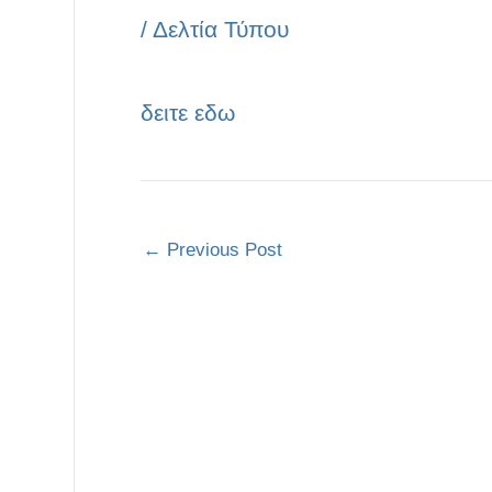
/
Δελτία Τύπου
δειτε εδω
←
Previous Post