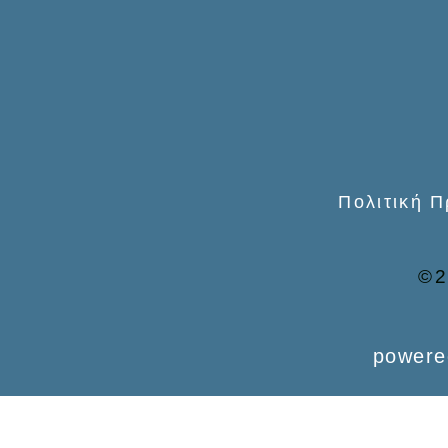
o
r
:
Πολιτική 
©2
powere