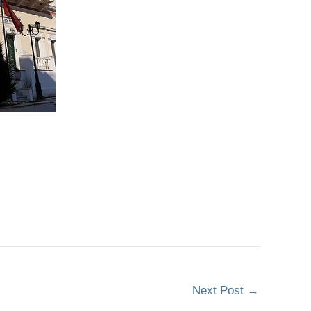
Next Post
→