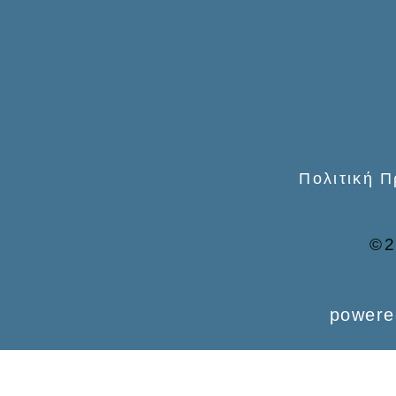
o
r
:
Πολιτική 
©2
powere