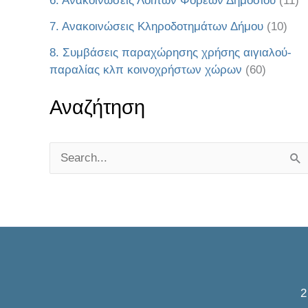
6. Ανακοινώσεις Λοιπών Φορέων Δημοσίου
(11)
7. Ανακοινώσεις Κληροδοτημάτων Δήμου
(10)
8. Συμβάσεις παραχώρησης χρήσης αιγιαλού-
παραλίας κλπ κοινοχρήστων χώρων
(60)
Αναζήτηση
S
e
a
r
c
h
f