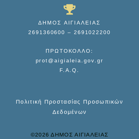
a
r
c
ΔΗΜΟΣ ΑΙΓΙΑΛΕΙΑΣ
h
2691360600 – 2691022200
f
o
ΠΡΩΤΟΚΟΛΛΟ:
r
prot@aigialeia.gov.gr
:
F.A.Q.
Πολιτική Προστασίας Προσωπικών
Δεδομένων
©2026 ΔΗΜΟΣ ΑΙΓΙΑΛΕΙΑΣ