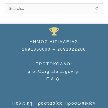
S
e
a
r
c
ΔΗΜΟΣ ΑΙΓΙΑΛΕΙΑΣ
h
2691360600 – 2691022200
f
o
ΠΡΩΤΟΚΟΛΛΟ:
r
prot@aigialeia.gov.gr
:
F.A.Q.
Πολιτική Προστασίας Προσωπικών