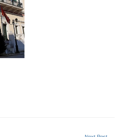
Next Post
→