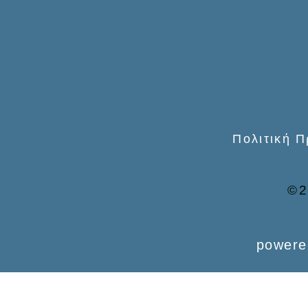
o
r
:
Πολιτική 
©2
powere