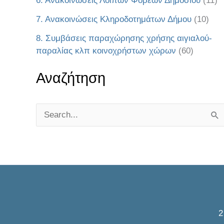
6. Ανακοινώσεις Λοιπών Φορέων Δημοσίου
(11)
7. Ανακοινώσεις Κληροδοτημάτων Δήμου
(10)
8. Συμβάσεις παραχώρησης χρήσης αιγιαλού-
παραλίας κλπ κοινοχρήστων χώρων
(60)
Αναζήτηση
S
e
a
r
c
h
f