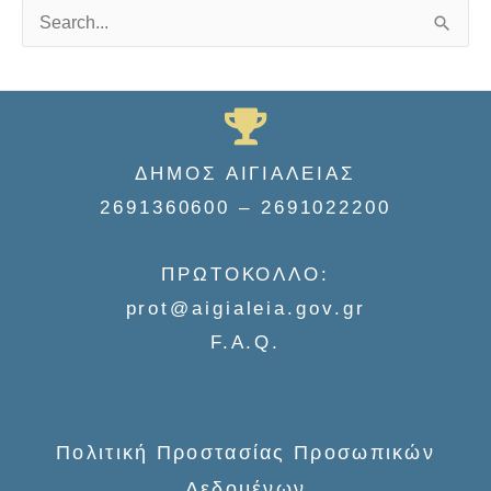
S
e
a
r
c
ΔΗΜΟΣ ΑΙΓΙΑΛΕΙΑΣ
h
2691360600 – 2691022200
f
o
ΠΡΩΤΟΚΟΛΛΟ:
r
prot@aigialeia.gov.gr
:
F.A.Q.
Πολιτική Προστασίας Προσωπικών
Δεδομένων