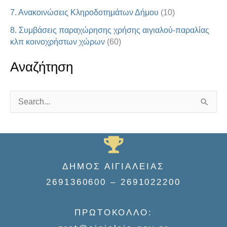
7. Ανακοινώσεις Κληροδοτημάτων Δήμου
(10)
8. Συμβάσεις παραχώρησης χρήσης αιγιαλού-παραλίας
κλπ κοινοχρήστων χώρων
(60)
Αναζήτηση
S
e
a
r
ΔΗΜΟΣ ΑΙΓΙΑΛΕΙΑΣ
c
2691360600 – 2691022200
h
f
ΠΡΩΤΟΚΟΛΛΟ:
o