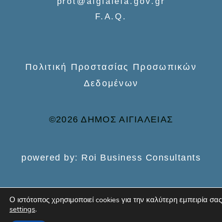
prot@aigialeia.gov.gr
r
F.A.Q.
:
Πολιτική Προστασίας Προσωπικών
Δεδομένων
©2026 ΔΗΜΟΣ ΑΙΓΙΑΛΕΙΑΣ
powered by: Roi Business Consultants
Ο ιστότοπος χρησιμοποιεί cookies για την καλύτερη εμπειρία σας
settings
.