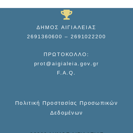
e
a
r
ΔΗΜΟΣ ΑΙΓΙΑΛΕΙΑΣ
c
2691360600 – 2691022200
h
f
ΠΡΩΤΟΚΟΛΛΟ:
o
prot@aigialeia.gov.gr
r
F.A.Q.
:
Πολιτική Προστασίας Προσωπικών
Δεδομένων