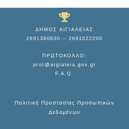
e
a
r
c
ΔΗΜΟΣ ΑΙΓΙΑΛΕΙΑΣ
h
2691360600 – 2691022200
f
o
ΠΡΩΤΟΚΟΛΛΟ:
r
prot@aigialeia.gov.gr
:
F.A.Q.
Πολιτική Προστασίας Προσωπικών
Δεδομένων