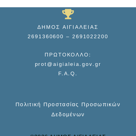
a
r
ΔΗΜΟΣ ΑΙΓΙΑΛΕΙΑΣ
c
2691360600 – 2691022200
h
f
ΠΡΩΤΟΚΟΛΛΟ:
o
prot@aigialeia.gov.gr
r
F.A.Q.
:
Πολιτική Προστασίας Προσωπικών
Δεδομένων