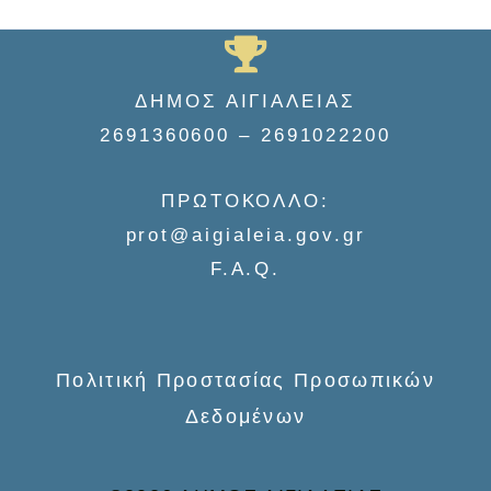
e
a
r
ΔΗΜΟΣ ΑΙΓΙΑΛΕΙΑΣ
c
2691360600 – 2691022200
h
f
ΠΡΩΤΟΚΟΛΛΟ:
o
prot@aigialeia.gov.gr
r
F.A.Q.
:
Πολιτική Προστασίας Προσωπικών
Δεδομένων