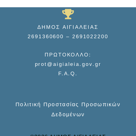
a
r
ΔΗΜΟΣ ΑΙΓΙΑΛΕΙΑΣ
c
2691360600 – 2691022200
h
f
ΠΡΩΤΟΚΟΛΛΟ:
o
prot@aigialeia.gov.gr
r
F.A.Q.
:
Πολιτική Προστασίας Προσωπικών
Δεδομένων