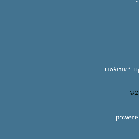
f
o
r
:
Πολιτική 
©2
powere