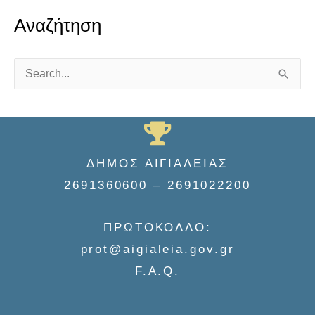
Αναζήτηση
S
e
a
r
ΔΗΜΟΣ ΑΙΓΙΑΛΕΙΑΣ
c
2691360600 – 2691022200
h
f
ΠΡΩΤΟΚΟΛΛΟ:
o
prot@aigialeia.gov.gr
r
F.A.Q.
: