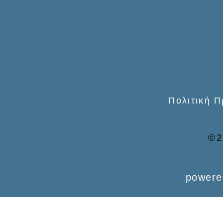
o
r
:
Πολιτική 
©2
powere