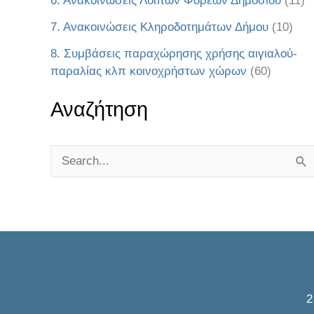
6. Ανακοινώσεις Λοιπών Φορέων Δημοσίου
(11)
7. Ανακοινώσεις Κληροδοτημάτων Δήμου
(10)
8. Συμβάσεις παραχώρησης χρήσης αιγιαλού-
παραλίας κλπ κοινοχρήστων χώρων
(60)
Αναζήτηση
S
e
a
r
c
h
f