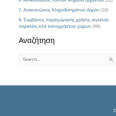
6. Ανακοινώσεις Λοιπών Φορέων Δημοσίου
(11)
7. Ανακοινώσεις Κληροδοτημάτων Δήμου
(10)
8. Συμβάσεις παραχώρησης χρήσης αιγιαλού-
παραλίας κλπ κοινοχρήστων χώρων
(60)
Αναζήτηση
S
e
a
r
c
h
f