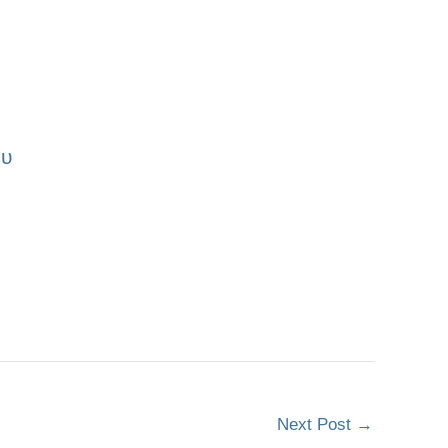
ου
Next Post
→