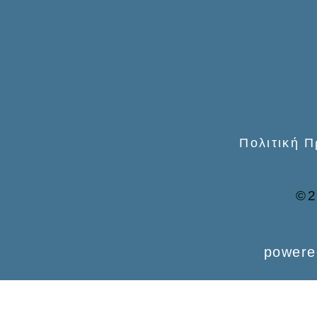
o
r
:
Πολιτική 
©2
powere