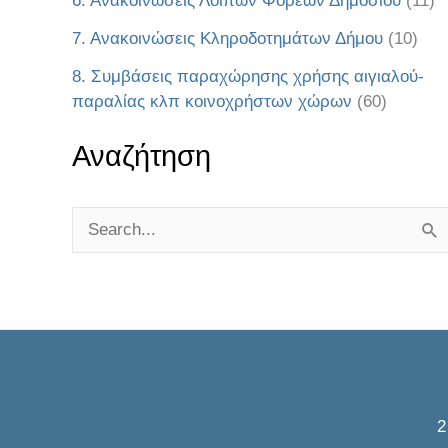
6. Ανακοινώσεις Λοιπών Φορέων Δημοσίου
(11)
7. Ανακοινώσεις Κληροδοτημάτων Δήμου
(10)
8. Συμβάσεις παραχώρησης χρήσης αιγιαλού-
παραλίας κλπ κοινοχρήστων χώρων
(60)
Αναζήτηση
S
e
a
r
c
h
f