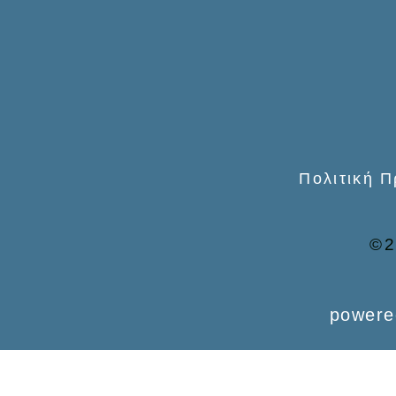
o
r
:
Πολιτική 
©2
powere