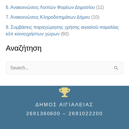
6. Ανακοινώσεις Λοιπών Φορέων Δημοσίου
(11)
7. Ανακοινώσεις Κληροδοτημάτων Δήμου
(10)
8. Συμβάσεις παραχώρησης χρήσης αιγιαλού-παραλίας
κλπ κοινοχρήστων χώρων
(60)
Αναζήτηση
S
e
a
r
ΔΗΜΟΣ ΑΙΓΙΑΛΕΙΑΣ
c
2691360600 – 2691022200
h
f