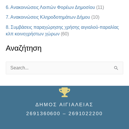
6. Ανακοινώσεις Λοιπών Φορέων Δημοσίου
(11)
7. Ανακοινώσεις Κληροδοτημάτων Δήμου
(10)
8. Συμβάσεις παραχώρησης χρήσης αιγιαλού-παραλίας
κλπ κοινοχρήστων χώρων
(60)
Αναζήτηση
S
e
a
r
ΔΗΜΟΣ ΑΙΓΙΑΛΕΙΑΣ
c
2691360600 – 2691022200
h
f