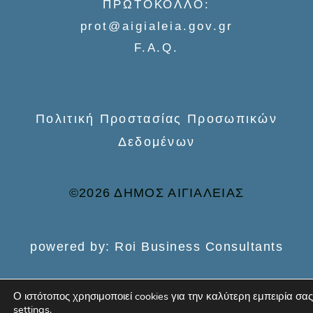
ΠΡΩΤΟΚΟΛΛΟ:
o
prot@aigialeia.gov.gr
r
F.A.Q.
:
Πολιτική Προστασίας Προσωπικών
Δεδομένων
©2026 ΔΗΜΟΣ ΑΙΓΙΑΛΕΙΑΣ
powered by: Roi Business Consultants
Ο ιστότοπος χρησιμοποιεί cookies για την καλύτερη εμπειρία σας
settings
.